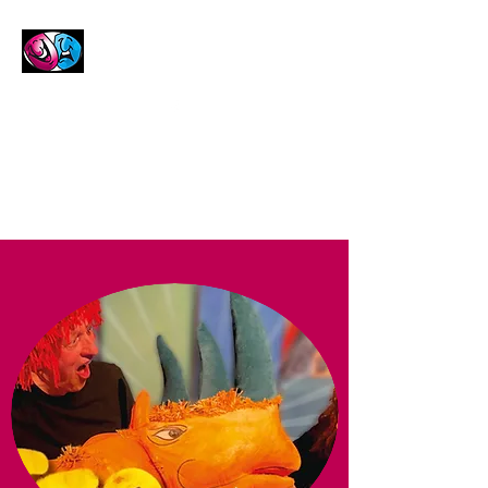
Frederikshavn
Teaterforening