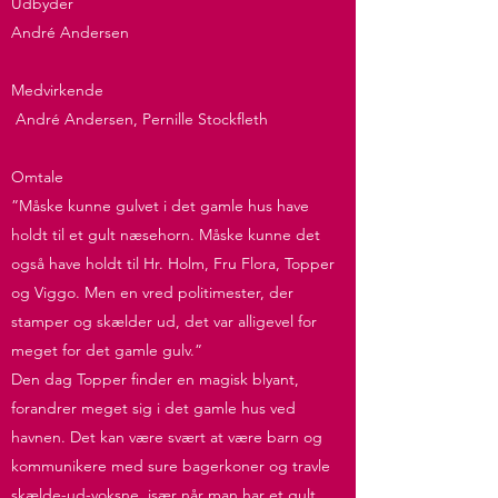
Udbyder
André Andersen
Medvirkende
André Andersen, Pernille Stockfleth
Omtale
”Måske kunne gulvet i det gamle hus have
holdt til et gult næsehorn. Måske kunne det
også have holdt til Hr. Holm, Fru Flora, Topper
og Viggo. Men en vred politimester, der
stamper og skælder ud, det var alligevel for
meget for det gamle gulv.”
Den dag Topper finder en magisk blyant,
forandrer meget sig i det gamle hus ved
havnen. Det kan være svært at være barn og
kommunikere med sure bagerkoner og travle
skælde-ud-voksne, især når man har et gult