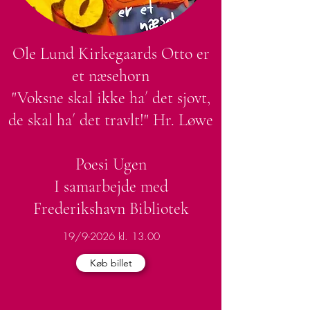
Ole Lund Kirkegaards Otto er
et næsehorn
"Voksne skal ikke ha´ det sjovt,
de skal ha´ det travlt!"​ Hr. Løwe
Poesi Ugen
I samarbejde med
Frederikshavn Bibliotek
19/9-2026 kl. 13.00
Køb billet