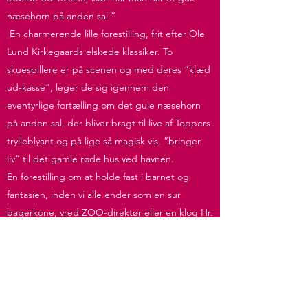
næsehorn på anden sal.”
En charmerende lille forestilling, frit efter Ole
Lund Kirkegaards elskede klassiker. To
skuespillere er på scenen og med deres ”klæd
ud-kasse”, leger de sig igennem den
eventyrlige fortælling om det gule næsehorn
på anden sal, der bliver bragt til live af Toppers
trylleblyant og på lige så magisk vis, ”bringer
liv” til det gamle røde hus ved havnen.
En forestilling om at holde fast i barnet og
fantasien, inden vi alle ender som en sur
bagerkone, vred ZOO-direktør eller en klog Hr.
Løwe, der ved at ”Voksne skal ikke ha´ det
sjovt, de skal ha´ det travlt!”.
Heldigvis findes der også Javakaffe, romkugler
og et gult næsehorn, der kan lave om på den
slags!