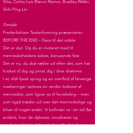
Silva, Carlos Luis Blanco Ramos, Bradley Waller,
Shih-Ping Lin
Omtale
Frederikshavn Teaterforening præsenterer:
BEFORE THE END – Dans til det sidste
Det er slut. Og du er inviteret med til
menneskehedens sidste, berusende fest.
Det er nu, du skal række ud efter det, som har
hvisket til dig og pirret dig i dine drømme.
I et vildt fysisk sprog og en overflod af farverige
maskeringer opleves en verden beboet af
mennesker, som ligner os til forveksling – men
som også træder ud over det menneskelige og
bliver til noget andet. Vi ​​​​​​​befinder os i en tid (før
enden), hvor de dybeste, smukkeste og
mørkeste følelser bliver forløst. For hvad
gemmer der sig i vores ubevidste, i