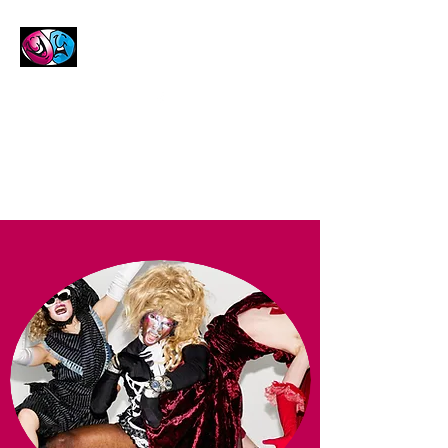
Frederikshavn
Teaterforening