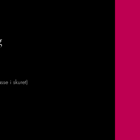
g
se i skuret)