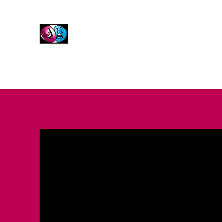
Frederikshavn Teaterforening
Forside
Forestillinger
Om foreningen
Kontakt
Ko