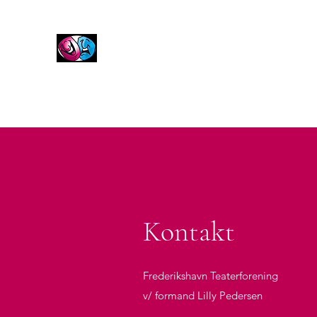
Frederikshavn Teaterforening
Forside
Forestillinger
Om foreningen
Kontakt
Ko
Kontakt
Frederikshavn Teaterforening
v/ formand Lilly Pedersen