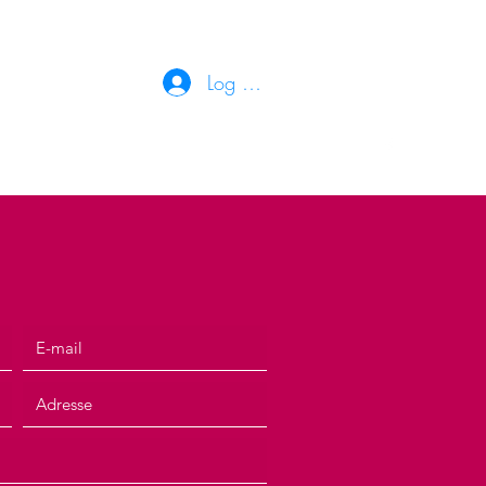
Log ind
salen