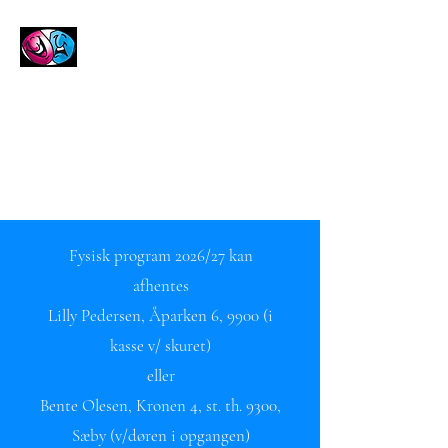
Frederikshavn
Teaterforening
Fysisk program 2026/27 kan
afhentes
Lilly Pedersen, Åparken 6, 9900 (i
kasse v/ skuret)
eller
Bente Olesen, Kronen 4, st. th. 9300,
Sæby (v/døren i opgangen)