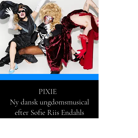
PIXIE
Ny dansk ungdomsmusical
efter Sofie Riis Endahls
roman ”Pixie lever stadig”