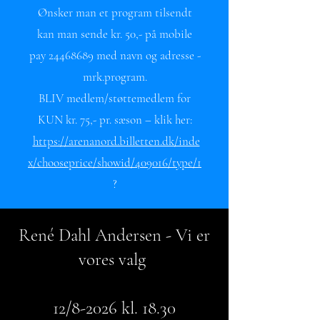
Ønsker man et program tilsendt
kan man sende kr. 50,- på mobile
pay 24468689 med navn og adresse -
mrk.program.
BLIV medlem/støttemedlem for
KUN kr. 75,- pr. sæson – klik her:
https://arenanord.billetten.dk/inde
x/chooseprice/showid/409016/type/1
?
René Dahl Andersen - Vi er
vores valg
12/8-2026 kl. 18.30