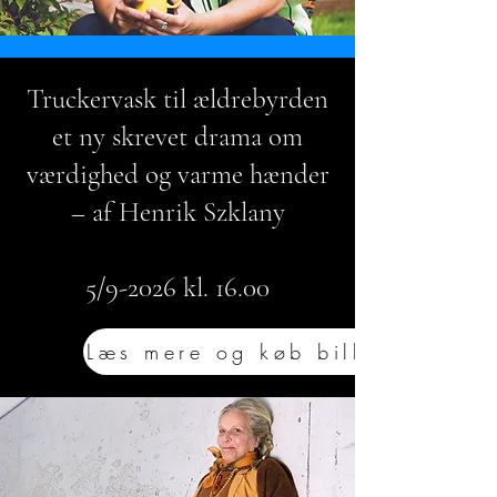
Truckervask til ældrebyrden
et ny skrevet drama om
værdighed og varme hænder
– af Henrik Szklany
5/9-2026 kl. 16.00
Læs mere og køb billet