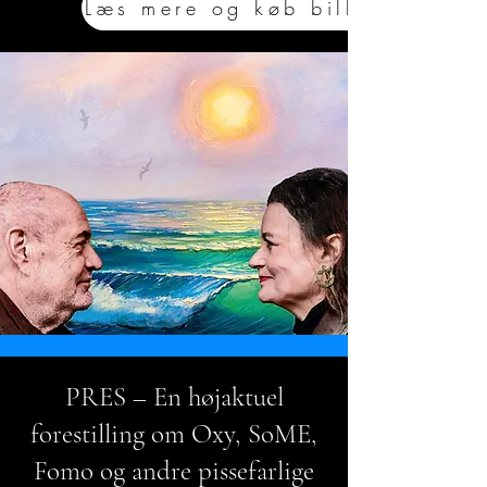
Læs mere og køb billet
PRES – En højaktuel
forestilling om Oxy, SoME,
Fomo og andre pissefarlige