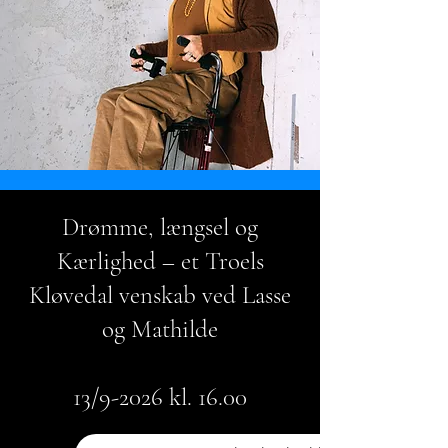
Drømme, længsel og
Kærlighed – et Troels
Kløvedal venskab ved Lasse
og Mathilde
13/9-2026 kl. 16.00