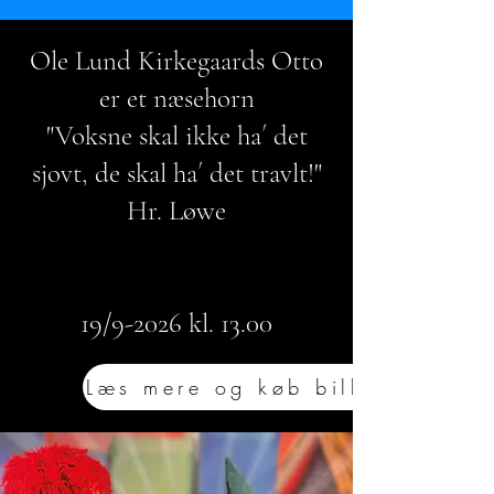
Ole Lund Kirkegaards Otto
er et næsehorn
"Voksne skal ikke ha´ det
sjovt, de skal ha´ det travlt!"​
Hr. Løwe
19/9-2026 kl. 13.00
Læs mere og køb billet